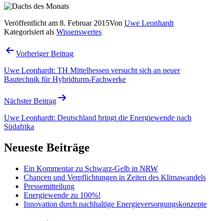
Veröffentlicht am
8. Februar 2015
Von
Uwe Leonhardt
Kategorisiert als
Wissenswertes
Beitragsnavigation
Vorheriger Beitrag
Uwe Leonhardt: TH Mittelhessen versucht sich an neuer
Bautechnik für Hybridturm-Fachwerke
Nächster Beitrag
Uwe Leonhardt: Deutschland bringt die Energiewende nach
Südafrika
Neueste Beiträge
Ein Kommentar zu Schwarz-Gelb in NRW
Chancen und Verpflichtungen in Zeiten des Klimawandels
Pressemitteilung
Energiewende zu 100%!
Innovation durch nachhaltige Energieversorgungskonzepte