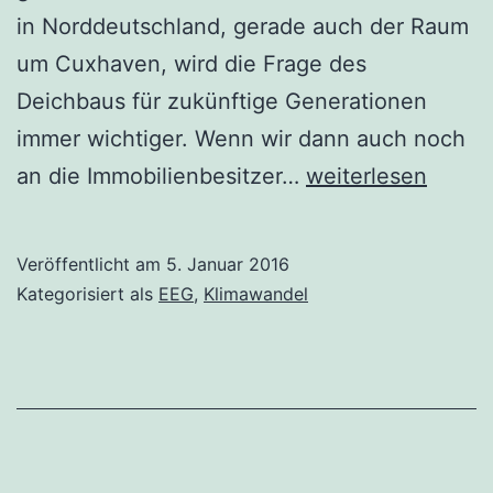
in Norddeutschland, gerade auch der Raum
um Cuxhaven, wird die Frage des
Deichbaus für zukünftige Generationen
immer wichtiger. Wenn wir dann auch noch
Gemeinsam
an die Immobilienbesitzer…
weiterlesen
den
Klimawandel
Veröffentlicht am
5. Januar 2016
bekämpfen
Kategorisiert als
EEG
,
Klimawandel
–
Gedanken
und
Ideen
für