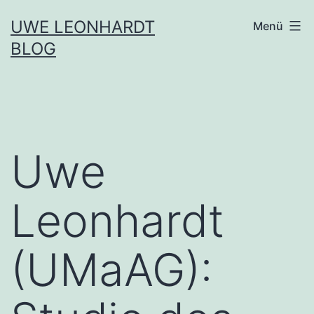
Zum
UWE LEONHARDT
Menü
Inhalt
BLOG
springen
Uwe
Leonhardt
(UMaAG):