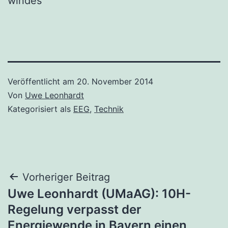
windes
Veröffentlicht am
20. November 2014
Von
Uwe Leonhardt
Kategorisiert als
EEG
,
Technik
Beitragsnavigation
Vorheriger Beitrag
Uwe Leonhardt (UMaAG): 10H-
Regelung verpasst der
Energiewende in Bayern einen